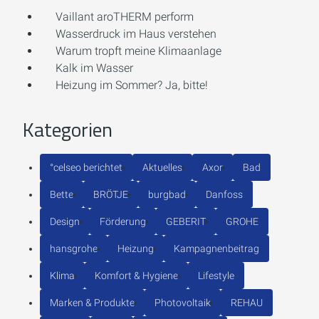
Vaillant aroTHERM perform
Wasserdruck im Haus verstehen
Warum tropft meine Klimaanlage
Kalk im Wasser
Heizung im Sommer? Ja, bitte!
Kategorien
°celseo berichtet
Aktuelles
Axor
Bad
Bette
BRÖTJE
burgbad
Danfoss
Design
Förderung
GEBERIT
GROHE
hansgrohe
Heizung
Kampagnenbeitrag
Klima
Komfort & Hygiene
Lifestyle
Marken & Produkte
Photovoltaik
REHAU