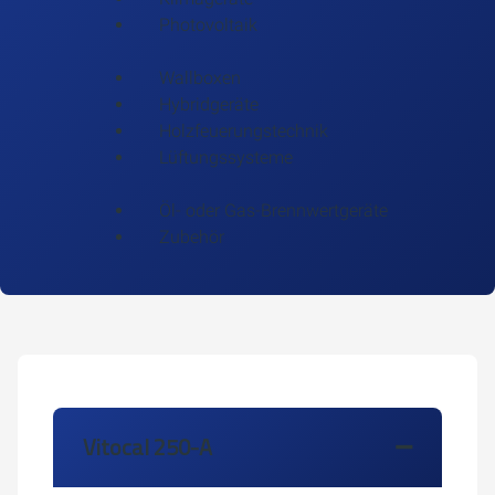
Photovoltaik
Wallboxen
Hybridgeräte
Holzfeuerungstechnik
Lüftungssysteme
Öl- oder Gas-Brennwertgeräte
Zubehör
Vitocal 250-A