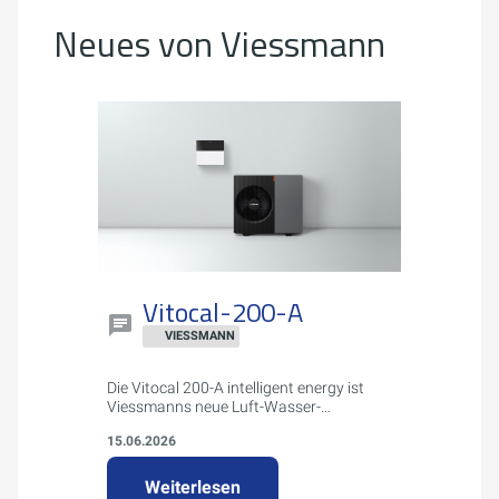
Neues von Viessmann
Vitocal-200-A
VIESSMANN
Die Vitocal 200-A intelligent energy ist
Viessmanns neue Luft-Wasser-
Wärmepumpe für Ein- und
15.06.2026
Zweifamilienhäuser.
Weiterlesen