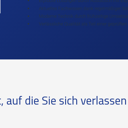
Erprobte Lösungen durch Austausch mit Exp
Aktuelles Fachwissen dank regelmäßiger S
Moderne Technik durch frühzeitige Umsetzu
Verlässliche Qualität als Teil einer geprüft
t, auf die Sie sich verlasse