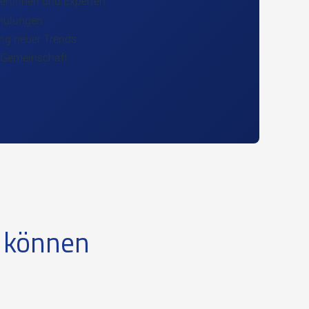
ertinnen und Experten
chulungen
ng neuer Trends
en Gemeinschaft
n können