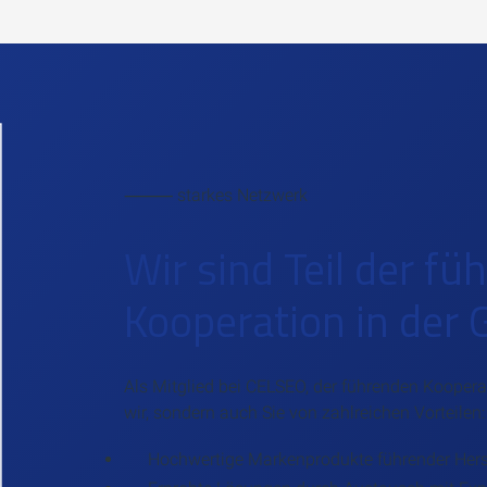
⸻ starkes Netzwerk
Wir sind Teil der f
Kooperation in der
Als Mitglied bei CELSEO, der führenden Kooperati
wir, sondern auch Sie von zahlreichen Vorteilen:
Hochwertige Markenprodukte führender Herst