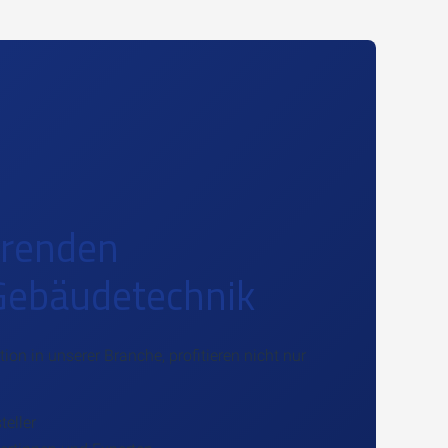
ührenden
 Gebäudetechnik
on in unserer Branche, profitieren nicht nur
eller