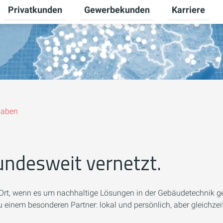
Privatkunden
Gewerbekunden
Karriere
Untermenü für Neue Energien umschalten
Untermenü für Privatkunden umschal
Untermenü für
haben
undesweit vernetzt.
Ort, wenn es um nachhaltige Lösungen in der Gebäudetechnik geh
einem besonderen Partner: lokal und persönlich, aber gleichzeit