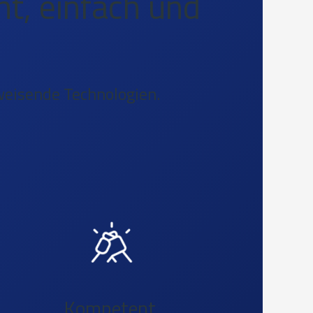
nt, einfach und
weisende Technologien.
Kompetent