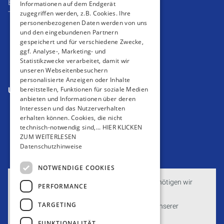
E-Mail:
info@rosenboom-norderney.de
Informationen auf dem Endgerät
zugegriffen werden, z.B. Cookies. Ihre
Tel.:
04932 8770
personenbezogenen Daten werden von uns
Impressum
und den eingebundenen Partnern
Barrierefreiheitserklärung
gespeichert und für verschiedene Zwecke,
ggf. Analyse-, Marketing- und
Datenschutzerklärung
Statistikzwecke verarbeitet, damit wir
AGB
unseren Webseitenbesuchern
personalisierte Anzeigen oder Inhalte
bereitstellen, Funktionen für soziale Medien
Unsere Bereiche
anbieten und Informationen über deren
Privatkunden
Interessen und das Nutzerverhalten
Gewerbekunden
erhalten können. Cookies, die nicht
Karriere
technisch-notwendig sind,... HIER KLICKEN
ZUM WEITERLESEN
Unternehmen
Datenschutzhinweise
Kontakt
NOTWENDIGE COOKIES
Um externe HTML-Inhalte anzuzeigen, benötigen wir
PERFORMANCE
Ihre Einwilligung.
TARGETING
Weitere Informationen finden Sie in unserer
Datenschutzerklärung.
FUNKTIONALITÄT