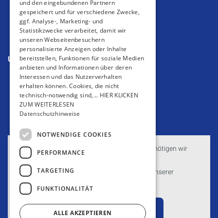
Impressum
und den eingebundenen Partnern
Barrierefreiheitserklärung
gespeichert und für verschiedene Zwecke,
ggf. Analyse-, Marketing- und
Datenschutzerklärung
Statistikzwecke verarbeitet, damit wir
AGB
unseren Webseitenbesuchern
personalisierte Anzeigen oder Inhalte
bereitstellen, Funktionen für soziale Medien
Unsere Bereiche
anbieten und Informationen über deren
Privatkunden
Interessen und das Nutzerverhalten
Gewerbekunden
erhalten können. Cookies, die nicht
Karriere
technisch-notwendig sind,... HIER KLICKEN
ZUM WEITERLESEN
Unternehmen
Datenschutzhinweise
Kontakt
NOTWENDIGE COOKIES
Um externe HTML-Inhalte anzuzeigen, benötigen wir
PERFORMANCE
Ihre Einwilligung.
TARGETING
Weitere Informationen finden Sie in unserer
Datenschutzerklärung.
FUNKTIONALITÄT
Cookie-Einstellungen öffnen
ALLE AKZEPTIEREN