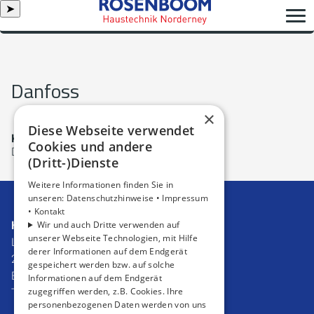
➤
Danfoss
×
Diese Webseite verwendet
Keine Blogbeiträge
Cookies und andere
Die Liste enthält keine Blogbeiträge.
(Dritt-)Dienste
Weitere Informationen finden Sie in
unseren:
Datenschutzhinweise •
Impressum
•
Kontakt
Haustechnik Rosenboom GmbH
Wir und auch Dritte verwenden auf
unserer Webseite Technologien, mit Hilfe
Lippestraße 24
derer Informationen auf dem Endgerät
26548 Norderney
gespeichert werden bzw. auf solche
E-Mail:
info@rosenboom-norderney.de
Informationen auf dem Endgerät
zugegriffen werden, z.B. Cookies. Ihre
Tel.:
04932 8770
personenbezogenen Daten werden von uns