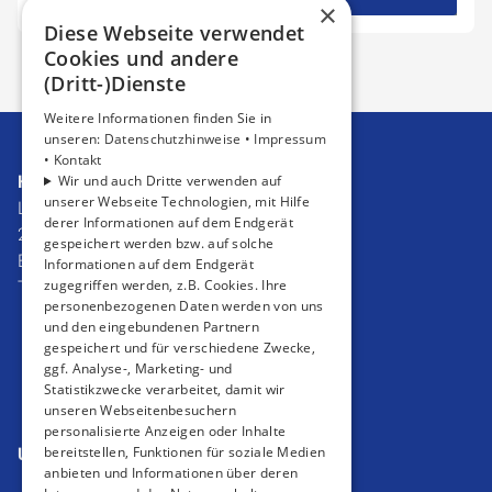
×
28. August 2024
Diese Webseite verwendet
Cookies und andere
(Dritt-)Dienste
1
2
Weitere Informationen finden Sie in
unseren:
Datenschutzhinweise •
Impressum
•
Kontakt
Haustechnik Rosenboom GmbH
Wir und auch Dritte verwenden auf
unserer Webseite Technologien, mit Hilfe
Lippestraße 24
derer Informationen auf dem Endgerät
26548 Norderney
gespeichert werden bzw. auf solche
E-Mail:
info@rosenboom-norderney.de
Informationen auf dem Endgerät
zugegriffen werden, z.B. Cookies. Ihre
Tel.:
04932 8770
personenbezogenen Daten werden von uns
Impressum
und den eingebundenen Partnern
Barrierefreiheitserklärung
gespeichert und für verschiedene Zwecke,
ggf. Analyse-, Marketing- und
Datenschutzerklärung
Statistikzwecke verarbeitet, damit wir
AGB
unseren Webseitenbesuchern
personalisierte Anzeigen oder Inhalte
bereitstellen, Funktionen für soziale Medien
Unsere Bereiche
anbieten und Informationen über deren
Privatkunden