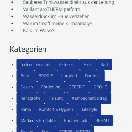
Sauberes Trinkwasser direkt aus der Leitung
Vaillant aroTHERM perform
Wasserdruck im Haus verstehen
Warum tropft meine Klimaanlage
Kalk im Wasser
Kategorien
°celseo berichtet
Aktuelles
Axor
Bad
Bette
BRÖTJE
burgbad
Danfoss
Design
Förderung
GEBERIT
GROHE
hansgrohe
Heizung
Kampagnenbeitrag
Klima
Komfort & Hygiene
Lifestyle
Marken & Produkte
Photovoltaik
REHAU
Sanipa
Solar
STIEBEL ELTRON