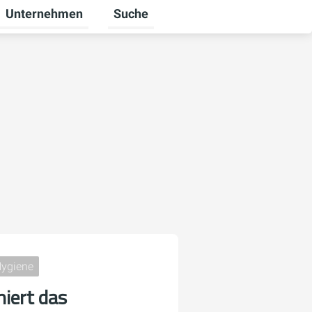
Unternehmen
Suche
ten
 Gewerbekunden umschalten
Untermenü für Karriere umschalten
Untermenü für Unternehmen umschal
Hygiene
niert das