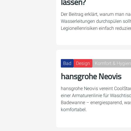
lassen?
Der Beitrag erklärt, warum man na
Wasserleitungen durchspülen soll
Legionellenrisiken einfach reduzier
Bad
Design
Komfort & Hygie
hansgrohe Neovis
hansgrohe Neovis vereint CoolSta
einer Armaturenlinie für Waschtis
Badewanne – energiesparend, wass
komfortabel.