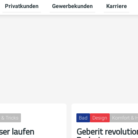
Privatkunden
Gewerbekunden
Karriere
Untermenü für Neue Energien umschalten
Untermenü für Privatkunden umschal
Untermenü für
 & Tricks
Bad
Design
Komfort & 
er laufen
Geberit revolutio