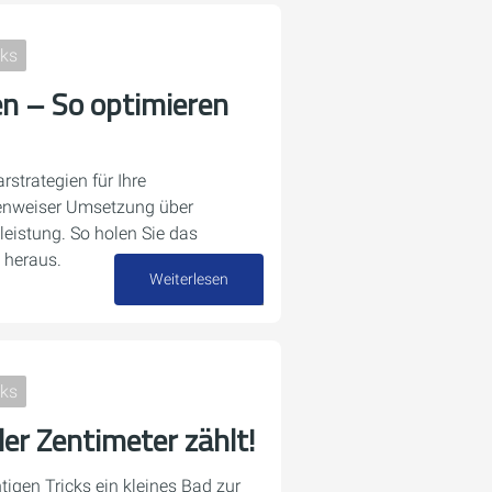
cks
en – So optimieren
rstrategien für Ihre
enweiser Umsetzung über
nleistung. So holen Sie das
heraus.
Weiterlesen
08. Juni 2026
cks
der Zentimeter zählt!
htigen Tricks ein kleines Bad zur