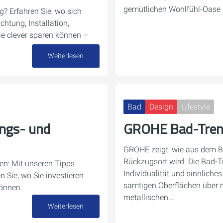
gemütlichen Wohlfühl-Oase 
? Erfahren Sie, wo sich
chtung, Installation,
ie clever sparen können –
Weiterlesen
01. Juni 2026
Bad
Design
Lifestyle
ungs- und
GROHE Bad-Tren
GROHE zeigt, wie aus dem B
Rückzugsort wird. Die Bad-T
n: Mit unseren Tipps
Individualität und sinnliche
n Sie, wo Sie investieren
samtigen Oberflächen über n
können.
metallischen…
Weiterlesen
18. Mai 2026