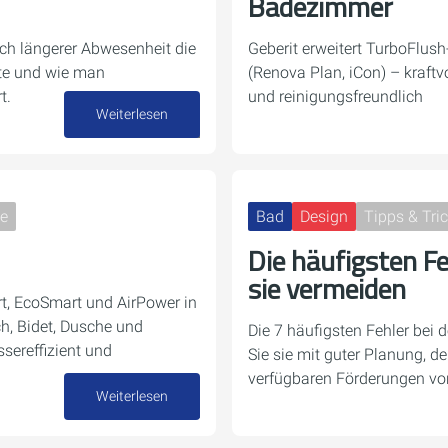
Badezimmer
ch längerer Abwesenheit die
Geberit erweitert TurboFlus
te und wie man
(Renova Plan, iCon) – kraftvo
t.
und reinigungsfreundlich
Weiterlesen
16. Juli 2026
ne
Bad
Design
Tipps & Tri
Die häufigsten Fe
sie vermeiden
rt, EcoSmart und AirPower in
ch, Bidet, Dusche und
Die 7 häufigsten Fehler bei
ereffizient und
Sie sie mit guter Planung, 
verfügbaren Förderungen vo
Weiterlesen
26. Juni 2026