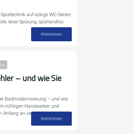
h-Spültechnik auf eckige WC-Serien
lle, leise Spülung, spülrandlos
Weiterlesen
07. Juli 2026
cks
hler – und wie Sie
 der Badmodernisierung – und wie
dem richtigen Handwerker und
n Anfang an vermeiden.
Weiterlesen
22. Juni 2026