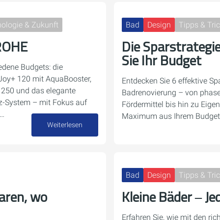
ologie & Zukunft
Bad
Design
Tipps & Tri
ROHE
Die Sparstrategi
Sie Ihr Budget
dene Budgets: die
Joy+ 120 mit AquaBooster,
Entdecken Sie 6 effektive Spa
t 250 und das elegante
Badrenovierung – von phas
z-System – mit Fokus auf
Fördermittel bis hin zu Eige
e…
Maximum aus Ihrem Budget 
Weiterlesen
15. Juni 2026
Bad
Design
Tipps & Tri
aren, wo
Kleine Bäder ‒ Je
Erfahren Sie, wie mit den ric