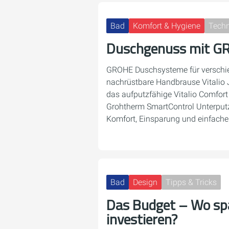
Bad
Komfort & Hygiene
Techn
Duschgenuss mit G
GROHE Duschsysteme für verschie
nachrüstbare Handbrause Vitalio 
das aufputzfähige Vitalio Comfor
Grohtherm SmartControl Unterput
Komfort, Einsparung und einfach
Bad
Design
Tipps & Tricks
Das Budget – Wo sp
investieren?