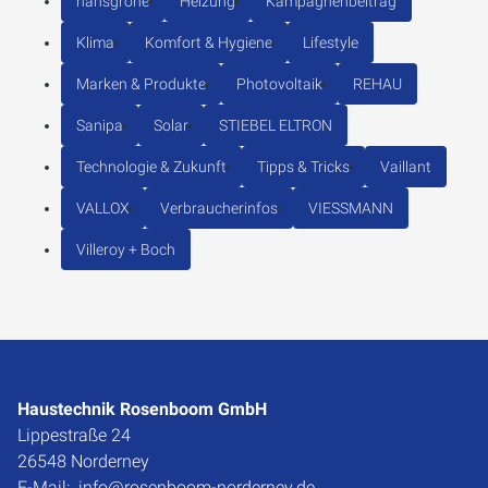
hansgrohe
Heizung
Kampagnenbeitrag
Klima
Komfort & Hygiene
Lifestyle
Marken & Produkte
Photovoltaik
REHAU
Sanipa
Solar
STIEBEL ELTRON
Technologie & Zukunft
Tipps & Tricks
Vaillant
VALLOX
Verbraucherinfos
VIESSMANN
Villeroy + Boch
Haustechnik Rosenboom GmbH
Lippestraße 24
26548 Norderney
E-Mail:
info@rosenboom-norderney.de