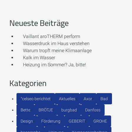
Neueste Beiträge
Vaillant aroTHERM perform
Wasserdruck im Haus verstehen
Warum tropft meine Klimaanlage
Kalk im Wasser
Heizung im Sommer? Ja, bitte!
Kategorien
°celseo berichtet
Aktuelles
Axor
Bad
Bette
BRÖTJE
burgbad
Danfoss
Design
Förderung
GEBERIT
GROHE