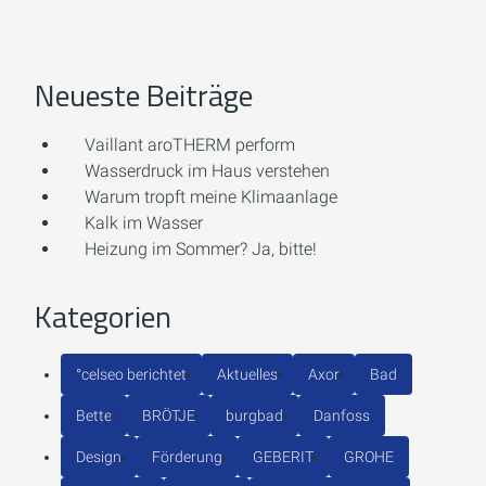
Neueste Beiträge
Vaillant aroTHERM perform
Wasserdruck im Haus verstehen
Warum tropft meine Klimaanlage
Kalk im Wasser
Heizung im Sommer? Ja, bitte!
Kategorien
°celseo berichtet
Aktuelles
Axor
Bad
Bette
BRÖTJE
burgbad
Danfoss
Design
Förderung
GEBERIT
GROHE