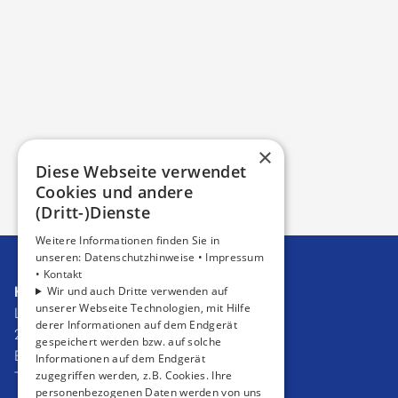
×
Diese Webseite verwendet
Cookies und andere
(Dritt-)Dienste
Weitere Informationen finden Sie in
unseren:
Datenschutzhinweise •
Impressum
•
Kontakt
Wir und auch Dritte verwenden auf
Haustechnik Rosenboom GmbH
unserer Webseite Technologien, mit Hilfe
Lippestraße 24
derer Informationen auf dem Endgerät
26548 Norderney
gespeichert werden bzw. auf solche
E-Mail:
info@rosenboom-norderney.de
Informationen auf dem Endgerät
zugegriffen werden, z.B. Cookies. Ihre
Tel.:
04932 8770
personenbezogenen Daten werden von uns