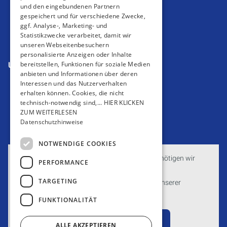
Impressum
und den eingebundenen Partnern
gespeichert und für verschiedene Zwecke,
Barrierefreiheitserklärung
ggf. Analyse-, Marketing- und
Datenschutzerklärung
Statistikzwecke verarbeitet, damit wir
AGB
unseren Webseitenbesuchern
personalisierte Anzeigen oder Inhalte
bereitstellen, Funktionen für soziale Medien
Unsere Bereiche
anbieten und Informationen über deren
Privatkunden
Interessen und das Nutzerverhalten
Gewerbekunden
erhalten können. Cookies, die nicht
Karriere
technisch-notwendig sind,... HIER KLICKEN
ZUM WEITERLESEN
Unternehmen
Datenschutzhinweise
Kontakt
NOTWENDIGE COOKIES
Um externe HTML-Inhalte anzuzeigen, benötigen wir
PERFORMANCE
Ihre Einwilligung.
TARGETING
Weitere Informationen finden Sie in unserer
Datenschutzerklärung.
FUNKTIONALITÄT
Cookie-Einstellungen öffnen
ALLE AKZEPTIEREN