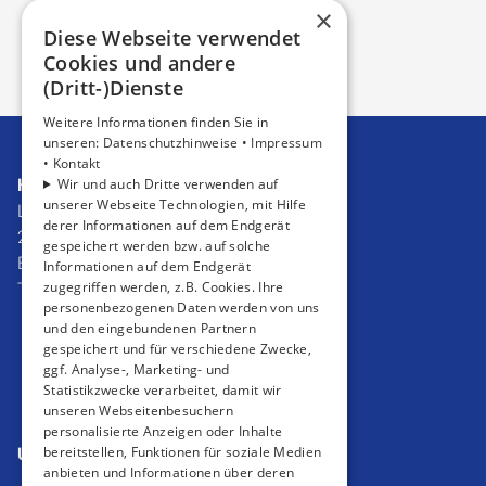
×
Diese Webseite verwendet
Cookies und andere
(Dritt-)Dienste
Weitere Informationen finden Sie in
unseren:
Datenschutzhinweise •
Impressum
•
Kontakt
Haustechnik Rosenboom GmbH
Wir und auch Dritte verwenden auf
unserer Webseite Technologien, mit Hilfe
Lippestraße 24
derer Informationen auf dem Endgerät
26548 Norderney
gespeichert werden bzw. auf solche
E-Mail:
info@rosenboom-norderney.de
Informationen auf dem Endgerät
zugegriffen werden, z.B. Cookies. Ihre
Tel.:
04932 8770
personenbezogenen Daten werden von uns
Impressum
und den eingebundenen Partnern
Barrierefreiheitserklärung
gespeichert und für verschiedene Zwecke,
ggf. Analyse-, Marketing- und
Datenschutzerklärung
Statistikzwecke verarbeitet, damit wir
AGB
unseren Webseitenbesuchern
personalisierte Anzeigen oder Inhalte
bereitstellen, Funktionen für soziale Medien
Unsere Bereiche
anbieten und Informationen über deren
Privatkunden