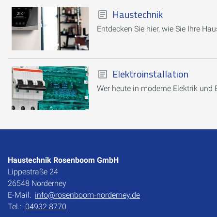
Haustechnik
Entdecken Sie hier, wie Sie Ihre H
Elektroinstallation
Wer heute in moderne Elektrik und El
Haustechnik Rosenboom GmbH
Lippestraße 24
26548 Norderney
E-Mail:
info@rosenboom-norderney.de
Tel.:
04932 8770