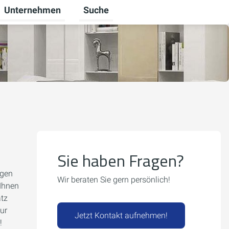
Unternehmen
Suche
ten
 Gewerbekunden umschalten
Untermenü für Karriere umschalten
Untermenü für Unternehmen umschal
Sie haben Fragen?
igen
Wir beraten Sie gern persönlich!
 Ihnen
atz
ur
Jetzt Kontakt aufnehmen!
!