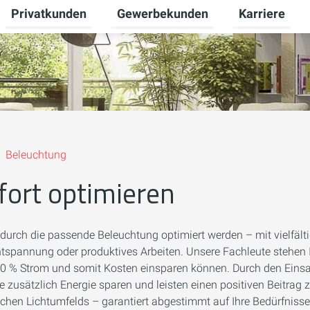
Privatkunden
Gewerbekunden
Karriere
Untermenü für Neue Energien umschalten
Untermenü für Privatkunden umschal
Untermenü für
Beleuchtung
ort optimieren
rch die passende Beleuchtung optimiert werden – mit vielfält
Entspannung oder produktives Arbeiten. Unsere Fachleute stehen
u 90 % Strom und somit Kosten einsparen können. Durch den Eins
 zusätzlich Energie sparen und leisten einen positiven Beitrag z
ichen Lichtumfelds – garantiert abgestimmt auf Ihre Bedürfnisse