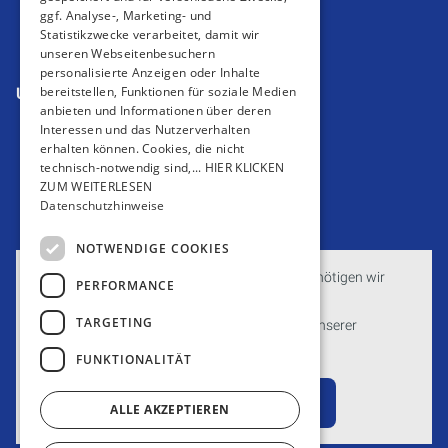
ggf. Analyse-, Marketing- und
Datenschutzerklärung
Statistikzwecke verarbeitet, damit wir
AGB
unseren Webseitenbesuchern
personalisierte Anzeigen oder Inhalte
bereitstellen, Funktionen für soziale Medien
Unsere Bereiche
anbieten und Informationen über deren
Privatkunden
Interessen und das Nutzerverhalten
Gewerbekunden
erhalten können. Cookies, die nicht
Karriere
technisch-notwendig sind,... HIER KLICKEN
ZUM WEITERLESEN
Unternehmen
Datenschutzhinweise
Kontakt
NOTWENDIGE COOKIES
Um externe HTML-Inhalte anzuzeigen, benötigen wir
PERFORMANCE
Ihre Einwilligung.
TARGETING
Weitere Informationen finden Sie in unserer
Datenschutzerklärung.
FUNKTIONALITÄT
Cookie-Einstellungen öffnen
ALLE AKZEPTIEREN