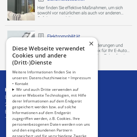
Hier finden Sie effektive Maßnahmen, um sich
sowohl vor natürlichen als auch vor anderen
Gefahren zu schützen.
Elektromobilität
×
Sie interessieren sich für die Förderungen und
Diese Webseite verwendet
Installation einer privater Wallbox für Ihr E-Auto?
Cookies und andere
Starten Sie jetzt in eine nachhaltige Zukunft mit
Ihrer eigenen E-Auto Ladestation.
(Dritt-)Dienste
Weitere Informationen finden Sie in
unseren:
Datenschutzhinweise •
Impressum
•
Kontakt
Haustechnik Rosenboom GmbH
Wir und auch Dritte verwenden auf
unserer Webseite Technologien, mit Hilfe
Lippestraße 24
derer Informationen auf dem Endgerät
26548 Norderney
gespeichert werden bzw. auf solche
E-Mail:
info@rosenboom-norderney.de
Informationen auf dem Endgerät
zugegriffen werden, z.B. Cookies. Ihre
Tel.:
04932 8770
personenbezogenen Daten werden von uns
Impressum
und den eingebundenen Partnern
Barrierefreiheitserklärung
gespeichert und für verschiedene Zwecke,