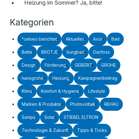
Heizung im Sommer? Ja, bitte!
Kategorien
°celseo berichtet
Aktuelles
Axor
Bad
Bette
BRÖTJE
burgbad
Danfoss
Design
Förderung
GEBERIT
GROHE
hansgrohe
Heizung
Kampagnenbeitrag
Klima
Komfort & Hygiene
Lifestyle
Marken & Produkte
Photovoltaik
REHAU
Sanipa
Solar
STIEBEL ELTRON
Technologie & Zukunft
Tipps & Tricks