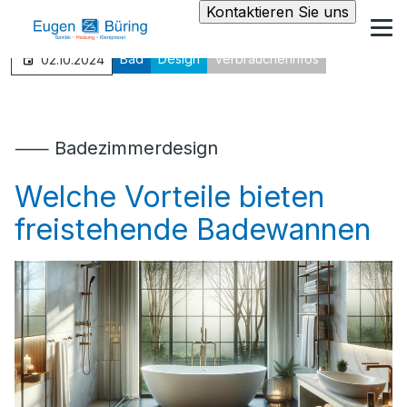
Kontaktieren Sie uns
Bad
Design
Verbraucherinfos
02.10.2024
⸺ Badezimmerdesign
Welche Vorteile bieten
freistehende Badewannen