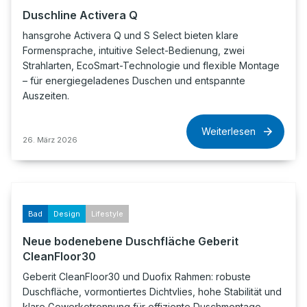
Duschline Activera Q
hansgrohe Activera Q und S Select bieten klare
Formensprache, intuitive Select-Bedienung, zwei
Strahlarten, EcoSmart-Technologie und flexible Montage
– für energiegeladenes Duschen und entspannte
Auszeiten.
Weiterlesen
26. März 2026
Bad
Design
Lifestyle
Neue bodenebene Duschfläche Geberit
CleanFloor30
Geberit CleanFloor30 und Duofix Rahmen: robuste
Duschfläche, vormontiertes Dichtvlies, hohe Stabilität und
klare Gewerketrennung für effiziente Duschmontage.