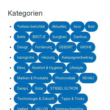
Kategorien
°celseo berichtet
Aktuelles
Axor
Bad
Bette
BRÖTJE
burgbad
Danfoss
Design
Förderung
GEBERIT
GROHE
hansgrohe
Heizung
Kampagnenbeitrag
Klima
Komfort & Hygiene
Lifestyle
Marken & Produkte
Photovoltaik
REHAU
Sanipa
Solar
STIEBEL ELTRON
Technologie & Zukunft
Tipps & Tricks
Vaillant
VALLOX
Verbraucherinfos