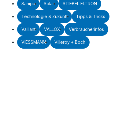
Sanipa
Solar
STIEBEL ELTRON
Technologie & Zukunft
Tipps & Tricks
Vaillant
VALLOX
Verbraucherinfos
VIESSMANN
Villeroy + Boch