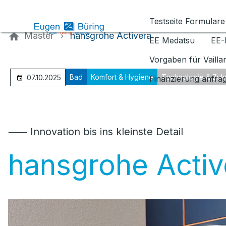
Kontaktieren Sie uns
Testseite Formulare
Master
hansgrohe Activera
EE Medatsu
EE-
Vorgaben für Vaill
Bad
Komfort & Hygiene
Technologie & Zuk
07.10.2025
Finanzierung anfra
⸺ Innovation bis ins kleinste Detail
hansgrohe Activ