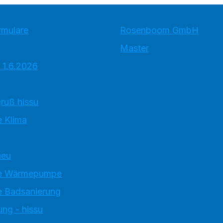
rmulare
Rosenboom GmbH
Master
 1.6.2026
ruß hissu
 Klima
neu
e Wärmepumpe
 Badsanierung
ung - hissu