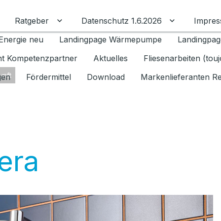
Ratgeber
Datenschutz 1.6.2026
Impre
Untermenü für Ratgeber umschalten
Untermenü f
Energie neu
Landingpage Wärmepumpe
Landingpag
ant Kompetenzpartner
Aktuelles
Fliesenarbeiten (tou
unft
gen
Fördermittel
Download
Markenlieferanten R
era