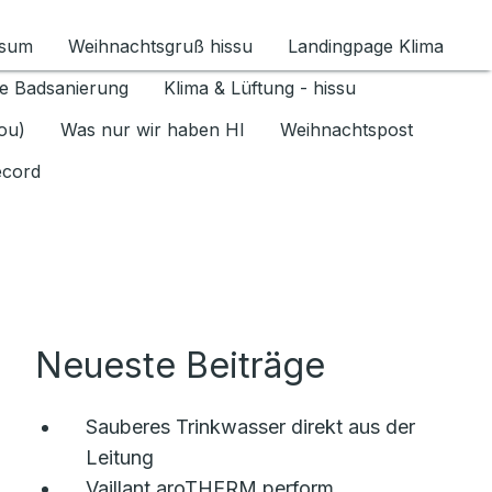
ssum
Weihnachtsgruß hissu
Landingpage Klima
ür Datenschutz 1.6.2026 umschalten
e Badsanierung
Klima & Lüftung - hissu
jou)
Was nur wir haben HI
Weihnachtspost
ecord
Neueste Beiträge
Sauberes Trinkwasser direkt aus der
Leitung
Vaillant aroTHERM perform