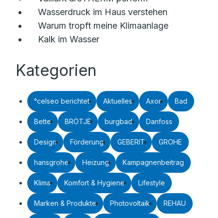
Wasserdruck im Haus verstehen
Warum tropft meine Klimaanlage
Kalk im Wasser
Kategorien
°celseo berichtet
Aktuelles
Axor
Bad
Bette
BRÖTJE
burgbad
Danfoss
Design
Förderung
GEBERIT
GROHE
hansgrohe
Heizung
Kampagnenbeitrag
Klima
Komfort & Hygiene
Lifestyle
Marken & Produkte
Photovoltaik
REHAU