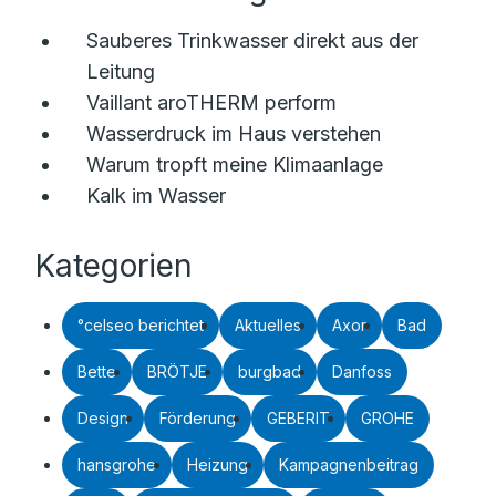
Sauberes Trinkwasser direkt aus der
Leitung
Vaillant aroTHERM perform
Wasserdruck im Haus verstehen
Warum tropft meine Klimaanlage
Kalk im Wasser
Kategorien
°celseo berichtet
Aktuelles
Axor
Bad
Bette
BRÖTJE
burgbad
Danfoss
Design
Förderung
GEBERIT
GROHE
hansgrohe
Heizung
Kampagnenbeitrag