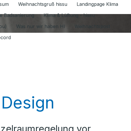
ssum
Weihnachtsgruß hissu
Landingpage Klima
ür Datenschutz 1.6.2026 umschalten
e Badsanierung
Klima & Lüftung - hissu
jou)
Was nur wir haben HI
Weihnachtspost
ecord
 Design
inzelraumregelung vor