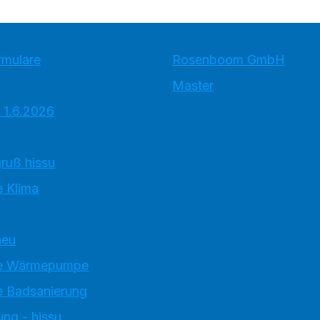
rmulare
Rosenboom GmbH
Master
 1.6.2026
ruß hissu
 Klima
neu
e Wärmepumpe
 Badsanierung
ung - hissu