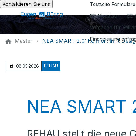
Kontaktieren Sie uns
Testseite Formulare
EE Medatsu
EE-
Vorgaben für Vaill
Finanzierung anfra
Master
NEA SMART 2.0: Komfort trifft Desig
REHAU
08.05.2026
NEA SMART 2.0
REHAU stellt die neue G