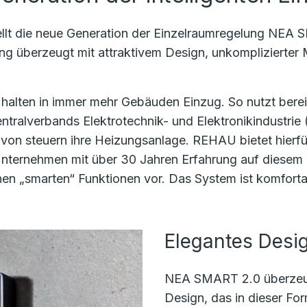
llt die neue Generation der Einzelraumregelung NEA 
ng überzeugt mit attraktivem Design, unkomplizierter
lten in immer mehr Gebäuden Einzug. So nutzt bereits
tralverbands Elektrotechnik- und Elektronikindustrie
avon steuern ihre Heizungsanlage. REHAU bietet hier
ternehmen mit über 30 Jahren Erfahrung auf diesem G
ichen „smarten“ Funktionen vor. Das System ist komfo
Elegantes Desi
NEA SMART 2.0 überzeug
Design, das in dieser For